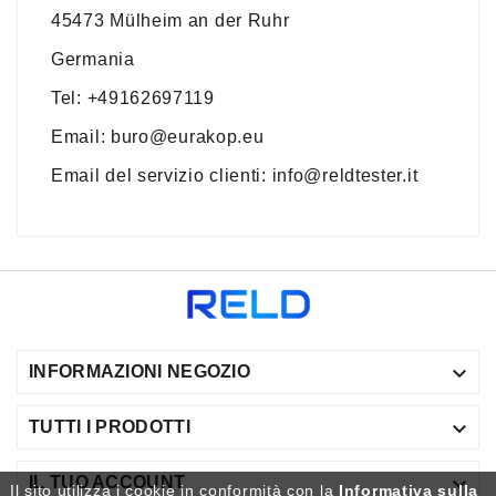
45473 Mülheim an der Ruhr
Germania
Tel: +49162697119
Email:
buro@eurakop.eu
Email del servizio clienti:
info@reldtester.it

INFORMAZIONI NEGOZIO

TUTTI I PRODOTTI

IL TUO ACCOUNT
Il sito utilizza i cookie in conformità con la
Informativa sulla